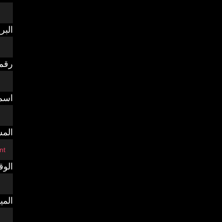
البر
رقم
اسم
المش
الوق
المي