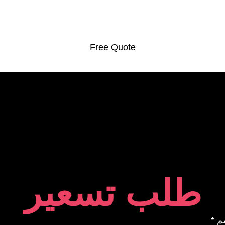
Free Quote
طلب تسعير
سم
*